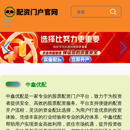
中鑫优配
中鑫优配是一家专业的股票配资门户平台，致力于为投资
者提供安全、高效的股票配资服务。平台支持便捷的配资
开户流程，灵活的资金配比选择，为用户打造优质的投资
体验。凭借丰富的行业经验和专业的风控体系，中鑫优配
帮助用户实现资金高效利用，抓住市场机遇，提升投资收